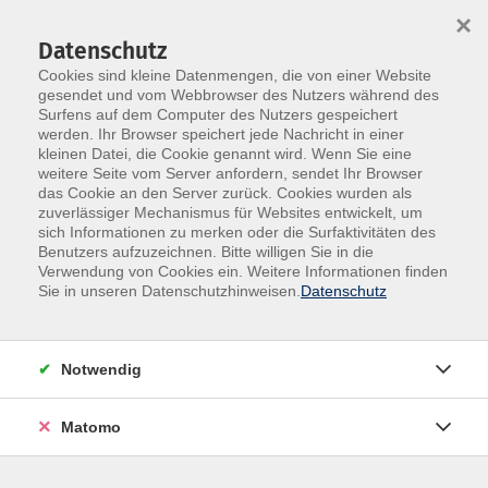
×
Datenschutz
Cookies sind kleine Datenmengen, die von einer Website
gesendet und vom Webbrowser des Nutzers während des
Surfens auf dem Computer des Nutzers gespeichert
Skip to main content
You are here:
werden. Ihr Browser speichert jede Nachricht in einer
Unsere vhs
Unsere Dozenten
kleinen Datei, die Cookie genannt wird. Wenn Sie eine
weitere Seite vom Server anfordern, sendet Ihr Browser
das Cookie an den Server zurück. Cookies wurden als
zuverlässiger Mechanismus für Websites entwickelt, um
sich Informationen zu merken oder die Surfaktivitäten des
Benutzers aufzuzeichnen. Bitte willigen Sie in die
Verwendung von Cookies ein. Weitere Informationen finden
A
B
C
D
E
F
G
H
J
Sie in unseren Datenschutzhinweisen.
Datenschutz
K
L
M
N
O
P
R
S
T
Notwendig
U
V
W
Matomo
A