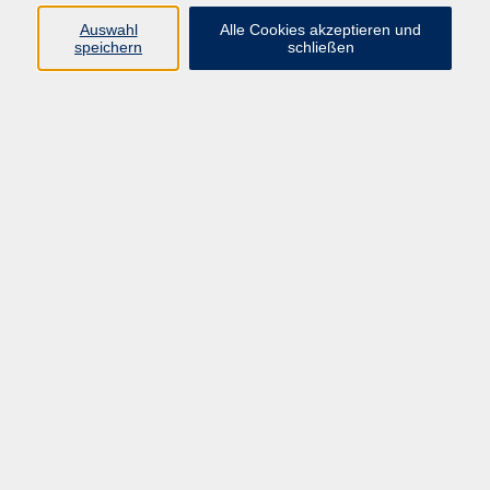
Ablaßmaier, Hildegard
Auswahl
Alle Cookies akzeptieren und
speichern
schließen
Abt, Ina - Fitnesstrainerin,Pilatestrainerin,Jumping
Fitness Instructor
Ärztin, Arzt
Al Abdo, Iyad
B
Bacherl, Sonja
Baier, Georg - Instrumentallehrkraft: Akkordeon,
Keyboard
Bauer, Elmira - Freiberufliche Dozentin für
Allgemeine Integrationskurse