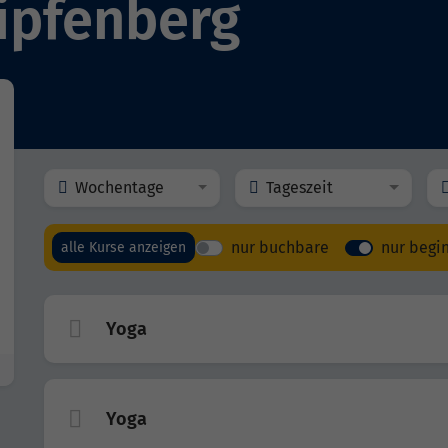
Kipfenberg
Wochentage
Tageszeit
nur buchbare
nur begi
alle Kurse anzeigen
Yoga
Yoga