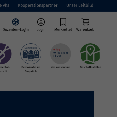
e vhs
Kooperationspartner
Unser Leitbild
Dozenten-Login
Login
Merkzettel
Warenkorb
umental-
Demokratie im
vhs.wissen live
Geschäftsstellen
rricht
Gespräch