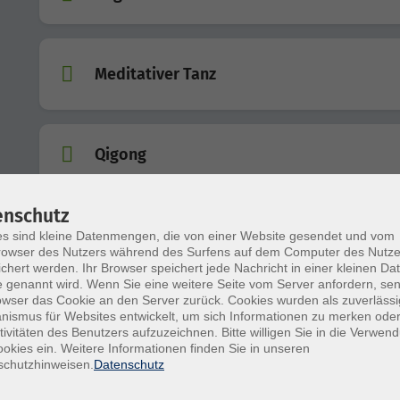
Meditativer Tanz
Qigong
enschutz
Malen für Kinder und Jugendliche ab 10 Ja
s sind kleine Datenmengen, die von einer Website gesendet und vom
owser des Nutzers während des Surfens auf dem Computer des Nutze
chert werden. Ihr Browser speichert jede Nachricht in einer kleinen Dat
 genannt wird. Wenn Sie eine weitere Seite vom Server anfordern, se
owser das Cookie an den Server zurück. Cookies wurden als zuverlässi
Aquarell- und Acrylmalkurs für Anfänger*
ismus für Websites entwickelt, um sich Informationen zu merken oder
und Fortgeschrittene
tivitäten des Benutzers aufzuzeichnen. Bitte willigen Sie in die Verwen
okies ein. Weitere Informationen finden Sie in unseren
schutzhinweisen.
Datenschutz