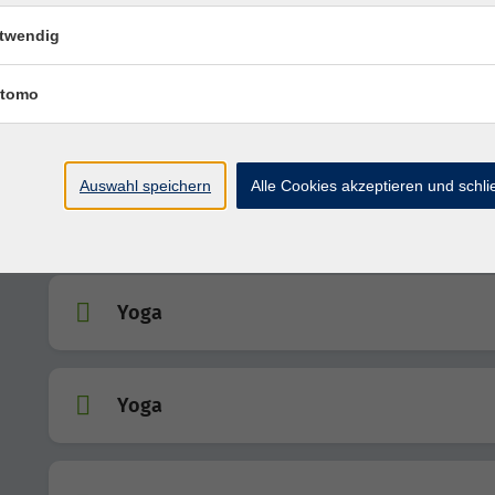
Zeichnen - von der Skizze zum fertigen Bil
twendig
tomo
Melody Minis - musikalische Früherziehun
1,5 bis 3,5 Jahre mit Begleitung
Auswahl speichern
Alle Cookies akzeptieren und schl
NEU - Hatha Yoga
Yoga
Yoga