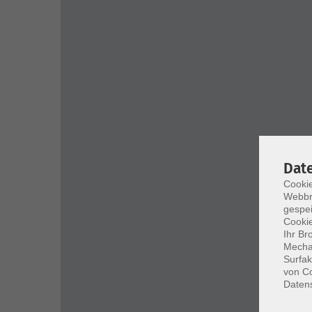
Dat
Cookie
Webbr
gespei
Cookie
Ihr Br
Mechan
Surfak
von Co
Daten