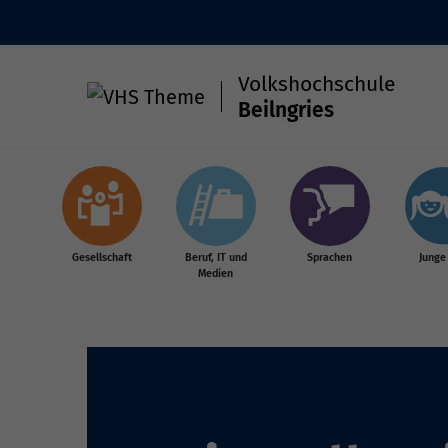
Volkshochschule
Beilngries
Skip to main content
Gesellschaft
Beruf, IT und
Sprachen
Junge
Medien