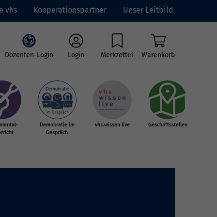
e vhs
Kooperationspartner
Unser Leitbild
Dozenten-Login
Login
Merkzettel
Warenkorb
umental-
Demokratie im
vhs.wissen live
Geschäftsstellen
rricht
Gespräch