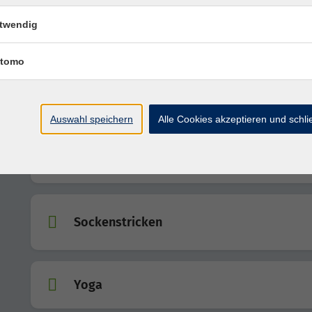
NEU - Yin Yoga
twendig
tomo
QiGong für Senioren
Auswahl speichern
Alle Cookies akzeptieren und schl
QiGong (in Altmannstein)
Sockenstricken
Yoga