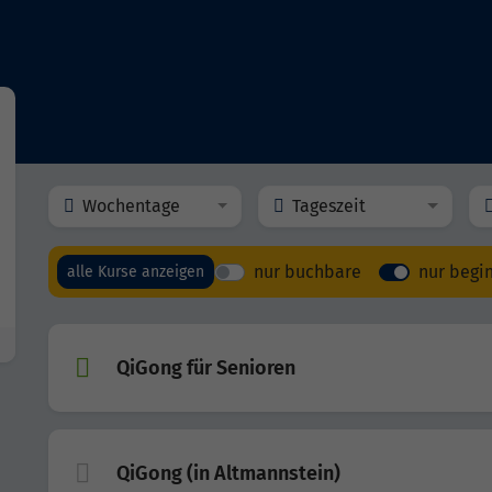
Wochentage
Tageszeit
nur buchbare
nur begi
alle Kurse anzeigen
QiGong für Senioren
QiGong (in Altmannstein)