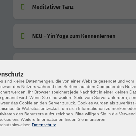
Meditativer Tanz
NEU - Yin Yoga zum Kennenlernen
NEU - Autogenes Training - Basiskurs
enschutz
s sind kleine Datenmengen, die von einer Website gesendet und vom
owser des Nutzers während des Surfens auf dem Computer des Nutze
Malen für Kinder und Jugendliche ab 10 Ja
chert werden. Ihr Browser speichert jede Nachricht in einer kleinen Dat
 genannt wird. Wenn Sie eine weitere Seite vom Server anfordern, se
owser das Cookie an den Server zurück. Cookies wurden als zuverlässi
ismus für Websites entwickelt, um sich Informationen zu merken oder
tivitäten des Benutzers aufzuzeichnen. Bitte willigen Sie in die Verwen
***Brotbacken im Holzbackofen
okies ein. Weitere Informationen finden Sie in unseren
schutzhinweisen.
Datenschutz