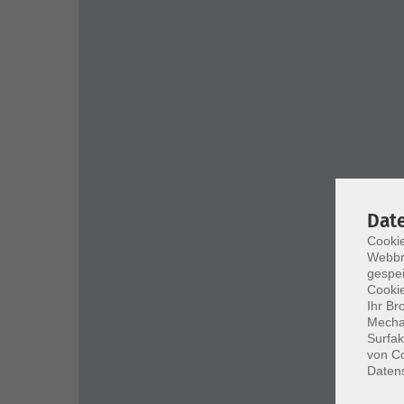
Dat
Cookie
Webbr
gespei
Cookie
Ihr Br
Mechan
Surfak
von Co
Daten