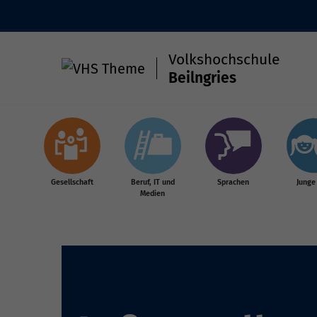
Volkshochschule
Beilngries
Skip to main content
Gesellschaft
Beruf, IT und
Sprachen
Junge
Medien