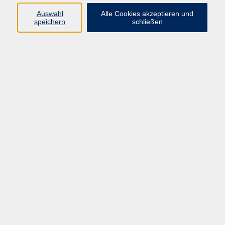
Ergebnisse filtern
Auswahl
Alle Cookies akzeptieren und
speichern
schließen
Gabelstaplerführerschein Tageskurs
Fahrerschulung
Sa. 23.01.2027 08:00
Schnupperkurs Segelfliegen – Abheben
leicht gemacht!
Fr. 30.07.2027 00:00
Impressum