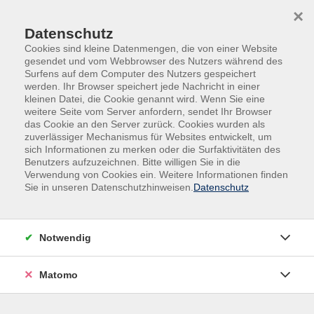
×
Datenschutz
Cookies sind kleine Datenmengen, die von einer Website
gesendet und vom Webbrowser des Nutzers während des
Surfens auf dem Computer des Nutzers gespeichert
Skip to main content
You are here:
werden. Ihr Browser speichert jede Nachricht in einer
Kooperationspartner
Markt Kipfenberg
kleinen Datei, die Cookie genannt wird. Wenn Sie eine
weitere Seite vom Server anfordern, sendet Ihr Browser
das Cookie an den Server zurück. Cookies wurden als
zuverlässiger Mechanismus für Websites entwickelt, um
Markt Kipfenberg
sich Informationen zu merken oder die Surfaktivitäten des
Benutzers aufzuzeichnen. Bitte willigen Sie in die
Verwendung von Cookies ein. Weitere Informationen finden
Alle Termine und Veranstaltungen vom Markt Kipfenberg
Sie in unseren Datenschutzhinweisen.
Datenschutz
können auch auf dem Veranstaltungskalender vom Markt
Kipfenberg angesehen
werden:
https://www.kipfenberg.de/veranstaltungskalender/
Notwendig
Matomo
Tourist-Information Kipfenberg