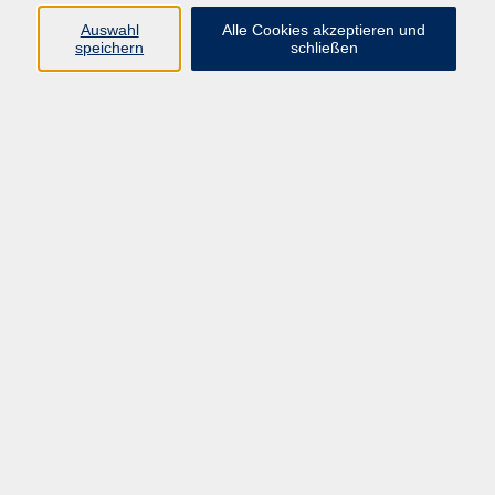
Auswahl
Alle Cookies akzeptieren und
speichern
schließen
Veranstalter: Markt Kipfenberg, Römer und Bajuwaren
Museum, Burg Kipfenberg
Infotelefon: 08465/905707
Veranstalter: Markt Kipfenberg, Tourist-Information
Infotelefon: 08465/941040
14. - 17. August
18:00 Uhr
Kipfenberger Limesfest 2026
Traditionelles Volksfest mit spannender Reise in die
Römer- und Mittelalterzeit
Ort: Marktplatz und Festplatz in Kipfenberg, Marktplatz 2 |
Eichstätter Strasse 23
Der historische Marktplatz bietet am Freitag zur Eröffnung