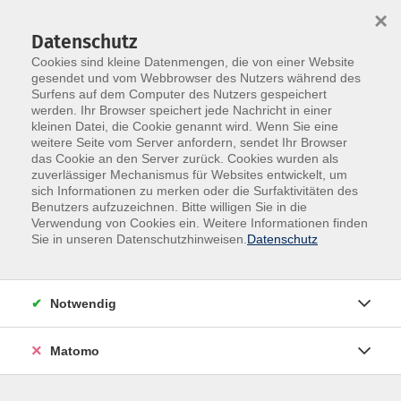
×
Datenschutz
Cookies sind kleine Datenmengen, die von einer Website
gesendet und vom Webbrowser des Nutzers während des
Surfens auf dem Computer des Nutzers gespeichert
Skip to main content
werden. Ihr Browser speichert jede Nachricht in einer
kleinen Datei, die Cookie genannt wird. Wenn Sie eine
weitere Seite vom Server anfordern, sendet Ihr Browser
das Cookie an den Server zurück. Cookies wurden als
Gymnastik & Bewegung
zuverlässiger Mechanismus für Websites entwickelt, um
sich Informationen zu merken oder die Surfaktivitäten des
Benutzers aufzuzeichnen. Bitte willigen Sie in die
Verwendung von Cookies ein. Weitere Informationen finden
Sie in unseren Datenschutzhinweisen.
Datenschutz
140 Kurse
Notwendig
zurück zu Gesundheit
Matomo
Kurse nach Themen
Bewegungstraining
98