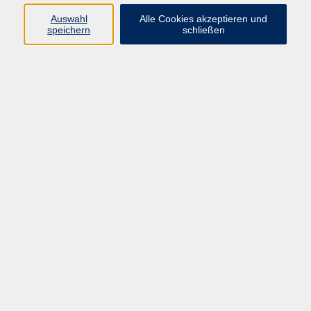
Rückengymnastik/Stretching
57
Auswahl
Alle Cookies akzeptieren und
speichern
schließen
Ergebnisse filtern
Fitness im Sulzpark - Ferienangebot
Mo. 10.08.2026 19:00
Fitness im Sulzpark - Ferienangebot
Mo. 10.08.2026 19:00