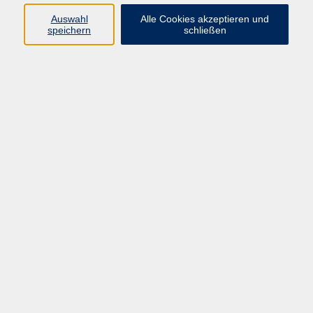
Auswahl
Alle Cookies akzeptieren und
Ergebnisse filtern
speichern
schließen
Computerkurs Windows" für
Beginner*innen
Sa. 12.09.2026 13:00
Beilngries
Superhirn – Namen und Gesichter merken
Do. 01.10.2026 19:00
Superhirn – Kopfrechnen, schneller als mit
dem Taschenrechner