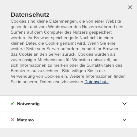
×
Datenschutz
Cookies sind kleine Datenmengen, die von einer Website
gesendet und vom Webbrowser des Nutzers während des
Surfens auf dem Computer des Nutzers gespeichert
Skip to main content
werden. Ihr Browser speichert jede Nachricht in einer
kleinen Datei, die Cookie genannt wird. Wenn Sie eine
weitere Seite vom Server anfordern, sendet Ihr Browser
Der Kurs konnte nicht gefunden werden.
das Cookie an den Server zurück. Cookies wurden als
zuverlässiger Mechanismus für Websites entwickelt, um
sich Informationen zu merken oder die Surfaktivitäten des
Benutzers aufzuzeichnen. Bitte willigen Sie in die
Verwendung von Cookies ein. Weitere Informationen finden
Sie in unseren Datenschutzhinweisen.
Datenschutz
Impressum
AGB
Datenschutz
Notwendig
Widerruf
Matomo
vhs Beilngries e.V.