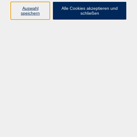
Auswahl
Alle Cookies akzeptieren und
Ringstr. 16
speichern
schließen
92339 Beilngries
E-Mail:
bildung@vhs-beilngries.de
Tel: 08461 266
Öffnungszeiten
Montag
08:00 - 12:30
14:00 - 16:30
Dienstag
08:00 - 12:30
Mittwoch
geschlossen
Donnerstag
08:00 - 12:30
14:00 - 16:30
Freitag
08:00 - 12:30