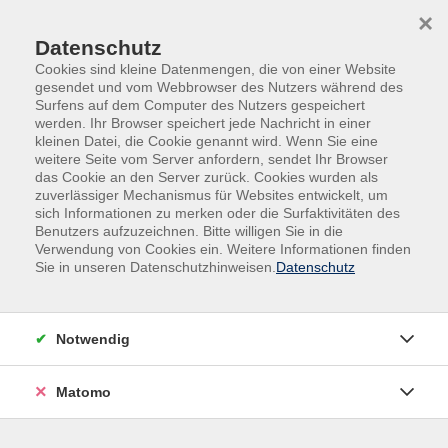
×
Datenschutz
Cookies sind kleine Datenmengen, die von einer Website
gesendet und vom Webbrowser des Nutzers während des
Surfens auf dem Computer des Nutzers gespeichert
Skip to main content
You are here:
werden. Ihr Browser speichert jede Nachricht in einer
Unsere vhs
Unsere Dozenten
kleinen Datei, die Cookie genannt wird. Wenn Sie eine
weitere Seite vom Server anfordern, sendet Ihr Browser
das Cookie an den Server zurück. Cookies wurden als
zuverlässiger Mechanismus für Websites entwickelt, um
Der Dozent konnte leider nicht gefunden werden
sich Informationen zu merken oder die Surfaktivitäten des
Benutzers aufzuzeichnen. Bitte willigen Sie in die
Verwendung von Cookies ein. Weitere Informationen finden
Sie in unseren Datenschutzhinweisen.
Datenschutz
Impressum
Notwendig
AGB
Datenschutz
Matomo
Widerruf