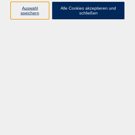
vhs Beilngries e.V.
Auswahl
Alle Cookies akzeptieren und
speichern
schließen
Ringstr. 16
92339 Beilngries
E-Mail:
bildung@vhs-beilngries.de
Tel: 08461 266
Öffnungszeiten
Montag
08:00 - 12:30
14:00 - 16:30
Dienstag
08:00 - 12:30
Mittwoch
geschlossen
Donnerstag
08:00 - 12:30
14:00 - 16:30
Freitag
08:00 - 12:30