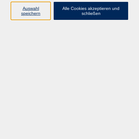
Auswahl
Alle Cookies akzeptieren und
speichern
schließen
Pilates auch für Anfänger*innen geeignet,
Basics und PrePilatesübungen
Mo. 14.09.2026 10:00
Beilngries
Pilates für Fortgeschrittene, Basics und
Advancedübungen
Mo. 23.11.2026 09:00
Beilngries