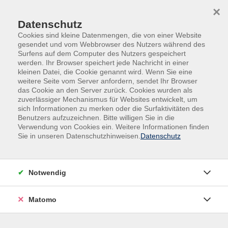
×
Datenschutz
Cookies sind kleine Datenmengen, die von einer Website
gesendet und vom Webbrowser des Nutzers während des
Surfens auf dem Computer des Nutzers gespeichert
Skip to main content
You are here:
werden. Ihr Browser speichert jede Nachricht in einer
Unsere vhs
Unsere Dozenten
kleinen Datei, die Cookie genannt wird. Wenn Sie eine
weitere Seite vom Server anfordern, sendet Ihr Browser
das Cookie an den Server zurück. Cookies wurden als
zuverlässiger Mechanismus für Websites entwickelt, um
sich Informationen zu merken oder die Surfaktivitäten des
Wolf, Anneliese
Benutzers aufzuzeichnen. Bitte willigen Sie in die
Verwendung von Cookies ein. Weitere Informationen finden
Krankenschwester
Sie in unseren Datenschutzhinweisen.
Datenschutz
Notwendig
Pilates für Fortgeschrittene, Basics und
Advancedübungen
Matomo
Mo. 14.09.2026 09:00
Beilngries