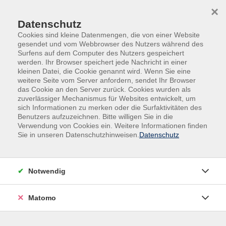
×
Datenschutz
Cookies sind kleine Datenmengen, die von einer Website
gesendet und vom Webbrowser des Nutzers während des
Surfens auf dem Computer des Nutzers gespeichert
Skip to main content
werden. Ihr Browser speichert jede Nachricht in einer
kleinen Datei, die Cookie genannt wird. Wenn Sie eine
weitere Seite vom Server anfordern, sendet Ihr Browser
Der Kurs konnte nicht gefunden werden.
das Cookie an den Server zurück. Cookies wurden als
zuverlässiger Mechanismus für Websites entwickelt, um
sich Informationen zu merken oder die Surfaktivitäten des
Benutzers aufzuzeichnen. Bitte willigen Sie in die
Verwendung von Cookies ein. Weitere Informationen finden
Sie in unseren Datenschutzhinweisen.
Datenschutz
Impressum
AGB
Datenschutz
Notwendig
Widerruf
Matomo
vhs Beilngries e.V.