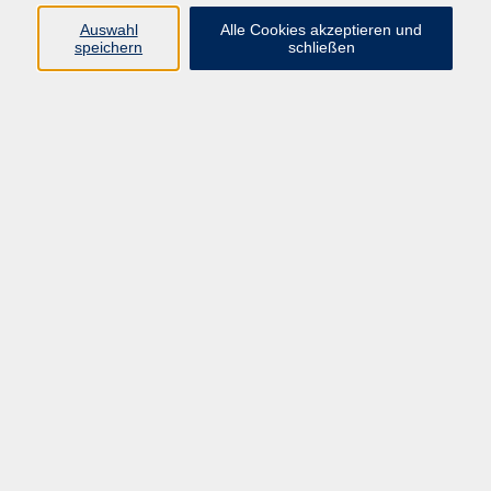
Auswahl
Alle Cookies akzeptieren und
Ringstr. 16
speichern
schließen
92339 Beilngries
E-Mail:
bildung@vhs-beilngries.de
Tel: 08461 266
Öffnungszeiten
Montag
08:00 - 12:30
14:00 - 16:30
Dienstag
08:00 - 12:30
Mittwoch
geschlossen
Donnerstag
08:00 - 12:30
14:00 - 16:30
Freitag
08:00 - 12:30