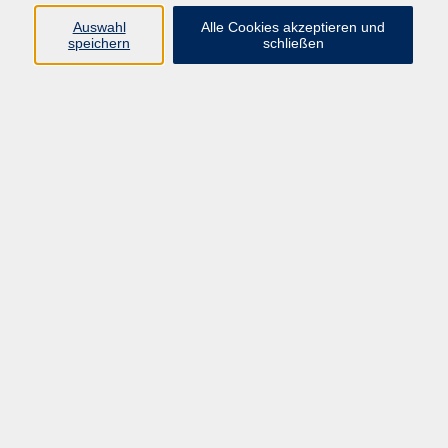
Ergebnisse filtern
Auswahl
Alle Cookies akzeptieren und
speichern
schließen
Keine passenden Kurse gefunden.
Impressum
AGB
Datenschutz
Widerruf
vhs Beilngries e.V.
Ringstr. 16
92339 Beilngries