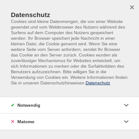
×
Datenschutz
Cookies sind kleine Datenmengen, die von einer Website
gesendet und vom Webbrowser des Nutzers während des
Surfens auf dem Computer des Nutzers gespeichert
Skip to main content
werden. Ihr Browser speichert jede Nachricht in einer
kleinen Datei, die Cookie genannt wird. Wenn Sie eine
weitere Seite vom Server anfordern, sendet Ihr Browser
das Cookie an den Server zurück. Cookies wurden als
zuverlässiger Mechanismus für Websites entwickelt, um
sich Informationen zu merken oder die Surfaktivitäten des
Benutzers aufzuzeichnen. Bitte willigen Sie in die
Verwendung von Cookies ein. Weitere Informationen finden
Sie in unseren Datenschutzhinweisen.
Datenschutz
Sie sind hier:
Online-Kurse
allgemeine Vorträge
Notwendig
Veränderungsstress. Warum tun sich
Gesellschaften mit Veränderungen so
Matomo
schwer?