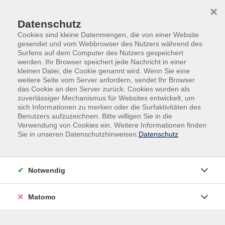
×
Datenschutz
Cookies sind kleine Datenmengen, die von einer Website
gesendet und vom Webbrowser des Nutzers während des
Surfens auf dem Computer des Nutzers gespeichert
Skip to main content
werden. Ihr Browser speichert jede Nachricht in einer
kleinen Datei, die Cookie genannt wird. Wenn Sie eine
weitere Seite vom Server anfordern, sendet Ihr Browser
das Cookie an den Server zurück. Cookies wurden als
zuverlässiger Mechanismus für Websites entwickelt, um
sich Informationen zu merken oder die Surfaktivitäten des
Benutzers aufzuzeichnen. Bitte willigen Sie in die
Verwendung von Cookies ein. Weitere Informationen finden
Sie in unseren Datenschutzhinweisen.
Datenschutz
Sie sind hier:
Online-Kurse
allgemeine Vorträge
Notwendig
Die Abschottung der Welt: Als Juden vor
verschlossenen Grenzen standen. 1933–1945
Matomo
In Deutschland drangsaliert und verfolgt, versuchten