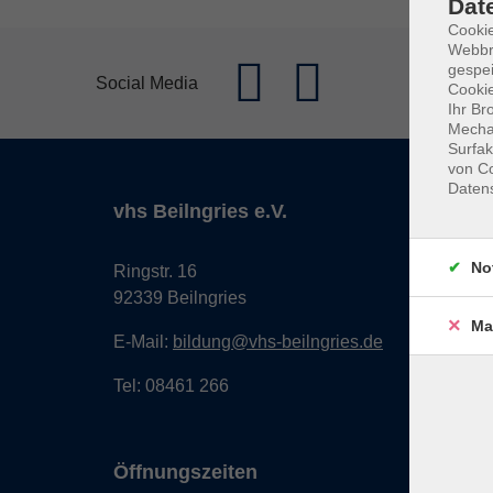
Dat
Cookie
Webbr
gespei
Social Media
Cookie
Ihr Br
Mechan
Surfak
von Co
Daten
vhs Beilngries e.V.
No
Ringstr. 16
92339 Beilngries
Ma
E-Mail:
bildung@vhs-beilngries.de
Tel: 08461 266
Öffnungszeiten