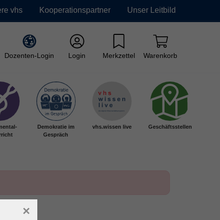
re vhs
Kooperationspartner
Unser Leitbild
Dozenten-Login
Login
Merkzettel
Warenkorb
mental-
Demokratie im
vhs.wissen live
Geschäftsstellen
richt
Gespräch
×