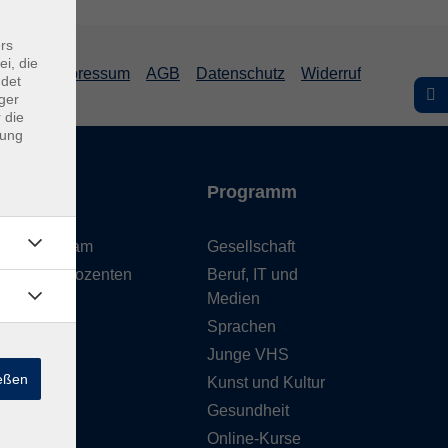
rs
ei, die
Impressum
AGB
Datenschutz
Widerruf
ndet
ger
 die
dung
Inhalte
Programm
Unser Team
Gesellschaft
Unsere Dozenten
Beruf, IT und
Medien
Gebäude
Sprachen
Anfahrt
Junge VHS
ießen
Kunst und Kultur
Gesundheit
Online-Kurse