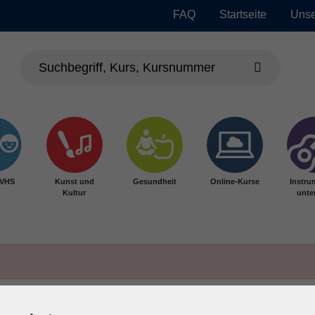
FAQ
Startseite
Unse
 VHS
Kunst und
Gesundheit
Online-Kurse
Instru
Kultur
unter