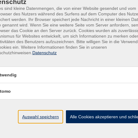
enschutz
s sind kleine Datenmengen, die von einer Website gesendet und vom
owser des Nutzers während des Surfens auf dem Computer des Nutze
chert werden. Ihr Browser speichert jede Nachricht in einer kleinen Dat
 genannt wird. Wenn Sie eine weitere Seite vom Server anfordern, se
owser das Cookie an den Server zurück. Cookies wurden als zuverlässi
ismus für Websites entwickelt, um sich Informationen zu merken oder
tivitäten des Benutzers aufzuzeichnen. Bitte willigen Sie in die Verwen
okies ein. Weitere Informationen finden Sie in unseren
schutzhinweisen.
Datenschutz
Kontakt
twendig
tomo
Auswahl speichern
Alle Cookies akzeptieren und schl
Mit Senden akzeptieren Sie unsere