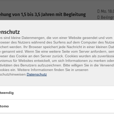
Mo. 18.
hung von 1,5 bis 3,5 Jahren mit Begleitung
Beilngr
enschutz
Mo. 18.
s sind kleine Datenmengen, die von einer Website gesendet und vom
hung von 1,5 bis 3,5 Jahren mit Begleitung
Beilngr
owser des Nutzers während des Surfens auf dem Computer des Nutze
chert werden. Ihr Browser speichert jede Nachricht in einer kleinen Dat
 genannt wird. Wenn Sie eine weitere Seite vom Server anfordern, se
owser das Cookie an den Server zurück. Cookies wurden als zuverlässi
Mo. 18.
ismus für Websites entwickelt, um sich Informationen zu merken oder
hung von 1,5 bis 3,5 Jahren mit Begleitung
tivitäten des Benutzers aufzuzeichnen. Bitte willigen Sie in die Verwen
Beilngr
okies ein. Weitere Informationen finden Sie in unseren
schutzhinweisen.
Datenschutz
Mo. 12.
hung von 1,5 bis 3,5 Jahren mit Begleitung
Beilngr
twendig
tomo
Mo. 12.
hung von 1,5 bis 3,5 Jahren mit Begleitung