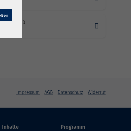
ies
ießen
04.2027 10:30
ies
Impressum
AGB
Datenschutz
Widerruf
Inhalte
Programm