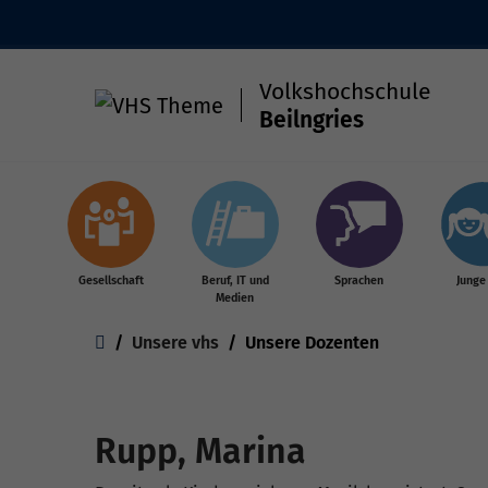
Volkshochschule
Beilngries
Skip to main content
Gesellschaft
Beruf, IT und
Sprachen
Junge
Medien
You are here:
Unsere vhs
Unsere Dozenten
Rupp, Marina