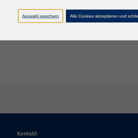
Beilngr
Auswahl speichern
Alle Cookies akzeptieren und schl
Mo. 12.
hung von 1,5 bis 3,5 Jahren mit Begleitung
Beilngr
Kontakt