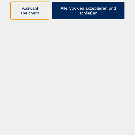
Auswahl
Alle Cookies akzeptieren und
Ringstr. 16
speichern
schließen
92339 Beilngries
E-Mail:
bildung@vhs-beilngries.de
Tel: 08461 266
Öffnungszeiten
Montag
08:00 - 12:30
14:00 - 16:30
Dienstag
08:00 - 12:30
Mittwoch
geschlossen
Donnerstag
08:00 - 12:30
14:00 - 16:30
Freitag
08:00 - 12:30