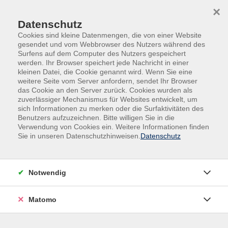
×
Datenschutz
Cookies sind kleine Datenmengen, die von einer Website
gesendet und vom Webbrowser des Nutzers während des
Surfens auf dem Computer des Nutzers gespeichert
Skip to main content
werden. Ihr Browser speichert jede Nachricht in einer
kleinen Datei, die Cookie genannt wird. Wenn Sie eine
weitere Seite vom Server anfordern, sendet Ihr Browser
Der Kurs konnte nicht gefunden werden.
das Cookie an den Server zurück. Cookies wurden als
zuverlässiger Mechanismus für Websites entwickelt, um
sich Informationen zu merken oder die Surfaktivitäten des
Benutzers aufzuzeichnen. Bitte willigen Sie in die
Verwendung von Cookies ein. Weitere Informationen finden
Sie in unseren Datenschutzhinweisen.
Datenschutz
Impressum
AGB
Datenschutz
Notwendig
Widerruf
Matomo
vhs Beilngries e.V.