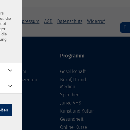
rs
ei, die
Impressum
AGB
Datenschutz
Widerruf
ndet
ger
 die
dung
Inhalte
Programm
Unser Team
Gesellschaft
Unsere Dozenten
Beruf, IT und
Medien
Gebäude
Sprachen
Anfahrt
Junge VHS
ießen
Kunst und Kultur
Gesundheit
Online-Kurse