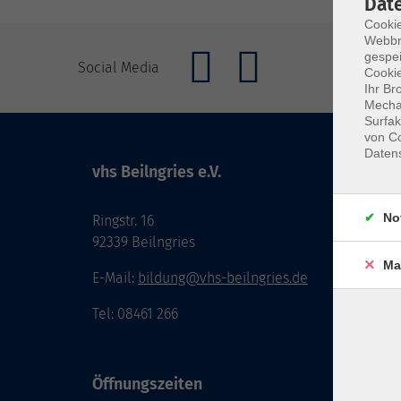
Dat
Cookie
Webbr
gespei
Social Media
Cookie
Ihr Br
Mechan
Surfak
von Co
Daten
vhs Beilngries e.V.
No
Ringstr. 16
92339 Beilngries
Ma
E-Mail:
bildung@vhs-beilngries.de
Tel: 08461 266
Öffnungszeiten