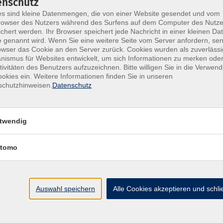
enschutz
s sind kleine Datenmengen, die von einer Website gesendet und vom
owser des Nutzers während des Surfens auf dem Computer des Nutze
chert werden. Ihr Browser speichert jede Nachricht in einer kleinen Dat
 genannt wird. Wenn Sie eine weitere Seite vom Server anfordern, se
owser das Cookie an den Server zurück. Cookies wurden als zuverlässi
ismus für Websites entwickelt, um sich Informationen zu merken oder
tivitäten des Benutzers aufzuzeichnen. Bitte willigen Sie in die Verwen
okies ein. Weitere Informationen finden Sie in unseren
schutzhinweisen.
Datenschutz
Kontakt
twendig
tomo
Auswahl speichern
Alle Cookies akzeptieren und schl
Mit Senden akzeptieren Sie unsere