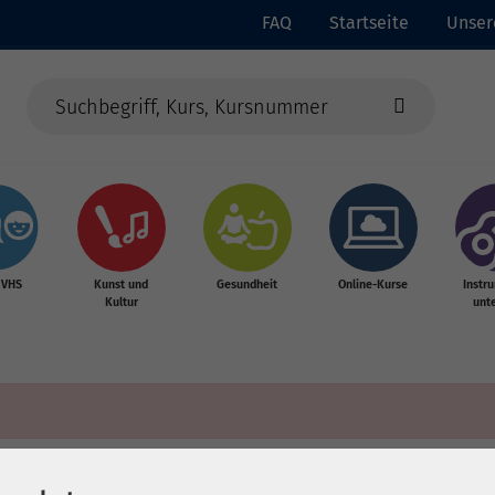
FAQ
Startseite
Unser
 VHS
Kunst und
Gesundheit
Online-Kurse
Instr
Kultur
unte