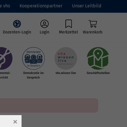
e vhs
Kooperationspartner
Unser Leitbild
Dozenten-Login
Login
Merkzettel
Warenkorb
umental-
Demokratie im
vhs.wissen live
Geschäftsstellen
rricht
Gespräch
×