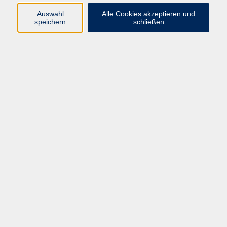
Auswahl
Alle Cookies akzeptieren und
Ringstr. 16
speichern
schließen
92339 Beilngries
E-Mail:
bildung@vhs-beilngries.de
Tel: 08461 266
Öffnungszeiten
Montag
08:00 - 12:30
14:00 - 16:30
Dienstag
08:00 - 12:30
Mittwoch
geschlossen
Donnerstag
08:00 - 12:30
14:00 - 16:30
Freitag
08:00 - 12:30