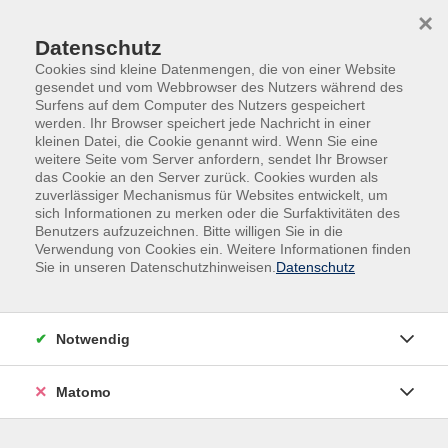
×
Datenschutz
Cookies sind kleine Datenmengen, die von einer Website
gesendet und vom Webbrowser des Nutzers während des
Surfens auf dem Computer des Nutzers gespeichert
Skip to main content
werden. Ihr Browser speichert jede Nachricht in einer
kleinen Datei, die Cookie genannt wird. Wenn Sie eine
weitere Seite vom Server anfordern, sendet Ihr Browser
Der Kurs konnte nicht gefunden werden.
das Cookie an den Server zurück. Cookies wurden als
zuverlässiger Mechanismus für Websites entwickelt, um
sich Informationen zu merken oder die Surfaktivitäten des
Benutzers aufzuzeichnen. Bitte willigen Sie in die
Verwendung von Cookies ein. Weitere Informationen finden
Sie in unseren Datenschutzhinweisen.
Datenschutz
Impressum
AGB
Datenschutz
Notwendig
Widerruf
Matomo
vhs Beilngries e.V.