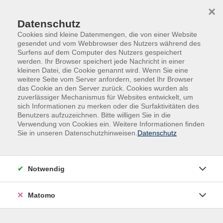
×
Datenschutz
Cookies sind kleine Datenmengen, die von einer Website
gesendet und vom Webbrowser des Nutzers während des
Surfens auf dem Computer des Nutzers gespeichert
Skip to main content
werden. Ihr Browser speichert jede Nachricht in einer
kleinen Datei, die Cookie genannt wird. Wenn Sie eine
weitere Seite vom Server anfordern, sendet Ihr Browser
Der Kurs konnte nicht gefunden werden.
das Cookie an den Server zurück. Cookies wurden als
zuverlässiger Mechanismus für Websites entwickelt, um
sich Informationen zu merken oder die Surfaktivitäten des
Benutzers aufzuzeichnen. Bitte willigen Sie in die
Verwendung von Cookies ein. Weitere Informationen finden
Sie in unseren Datenschutzhinweisen.
Datenschutz
Impressum
AGB
Datenschutz
Notwendig
Widerruf
Matomo
vhs Beilngries e.V.