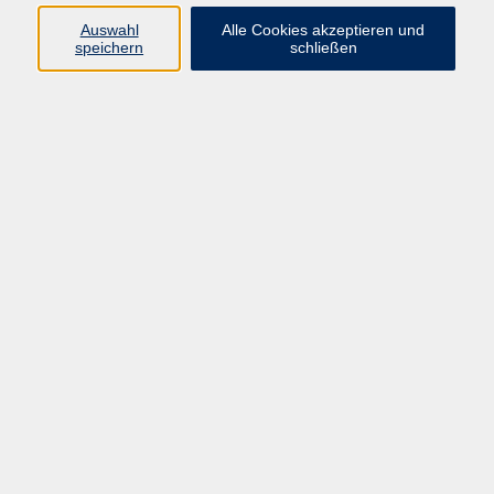
Auswahl
Alle Cookies akzeptieren und
Ringstr. 16
speichern
schließen
92339 Beilngries
E-Mail:
bildung@vhs-beilngries.de
Tel: 08461 266
Öffnungszeiten
Montag
08:00 - 12:30
14:00 - 16:30
Dienstag
08:00 - 12:30
Mittwoch
geschlossen
Donnerstag
08:00 - 12:30
14:00 - 16:30
Freitag
08:00 - 12:30