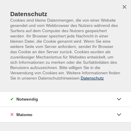
×
Datenschutz
Cookies sind kleine Datenmengen, die von einer Website
gesendet und vom Webbrowser des Nutzers während des
Surfens auf dem Computer des Nutzers gespeichert
Skip to main content
werden. Ihr Browser speichert jede Nachricht in einer
kleinen Datei, die Cookie genannt wird. Wenn Sie eine
weitere Seite vom Server anfordern, sendet Ihr Browser
Der Kurs konnte nicht gefunden werden.
das Cookie an den Server zurück. Cookies wurden als
zuverlässiger Mechanismus für Websites entwickelt, um
sich Informationen zu merken oder die Surfaktivitäten des
Benutzers aufzuzeichnen. Bitte willigen Sie in die
Verwendung von Cookies ein. Weitere Informationen finden
Sie in unseren Datenschutzhinweisen.
Datenschutz
Impressum
AGB
Datenschutz
Notwendig
Widerruf
Matomo
vhs Beilngries e.V.