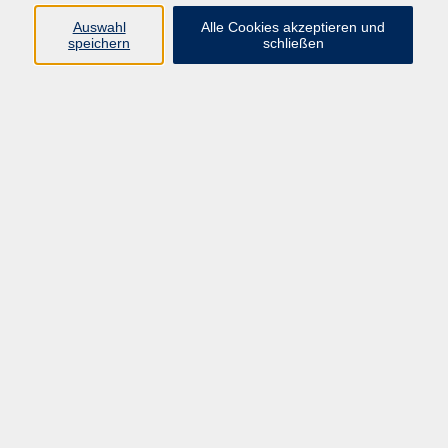
Auswahl
Alle Cookies akzeptieren und
Ringstr. 16
speichern
schließen
92339 Beilngries
E-Mail:
bildung@vhs-beilngries.de
Tel: 08461 266
Öffnungszeiten
Montag
08:00 - 12:30
14:00 - 16:30
Dienstag
08:00 - 12:30
Mittwoch
geschlossen
Donnerstag
08:00 - 12:30
14:00 - 16:30
Freitag
08:00 - 12:30