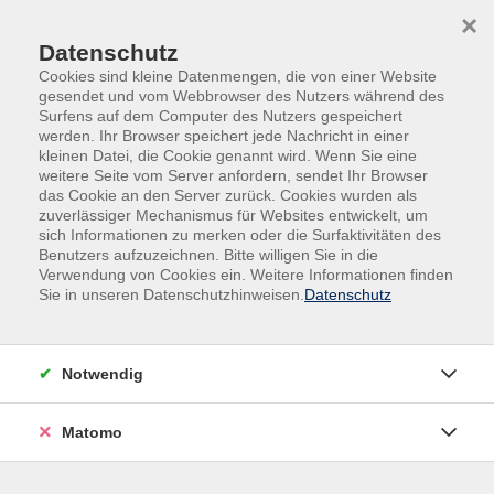
×
Datenschutz
Cookies sind kleine Datenmengen, die von einer Website
gesendet und vom Webbrowser des Nutzers während des
Surfens auf dem Computer des Nutzers gespeichert
Skip to main content
werden. Ihr Browser speichert jede Nachricht in einer
kleinen Datei, die Cookie genannt wird. Wenn Sie eine
weitere Seite vom Server anfordern, sendet Ihr Browser
das Cookie an den Server zurück. Cookies wurden als
zuverlässiger Mechanismus für Websites entwickelt, um
sich Informationen zu merken oder die Surfaktivitäten des
Benutzers aufzuzeichnen. Bitte willigen Sie in die
Verwendung von Cookies ein. Weitere Informationen finden
Sie in unseren Datenschutzhinweisen.
Datenschutz
Sie sind hier:
Gesundheit
Gymnastik & Bewegung
Bewegungstraining
Notwendig
Matomo
Bewegungstraining auf dem Stuhl
(Sitzgymnastik)