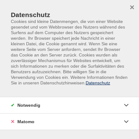
×
Datenschutz
Cookies sind kleine Datenmengen, die von einer Website
gesendet und vom Webbrowser des Nutzers während des
Surfens auf dem Computer des Nutzers gespeichert
Skip to main content
werden. Ihr Browser speichert jede Nachricht in einer
kleinen Datei, die Cookie genannt wird. Wenn Sie eine
weitere Seite vom Server anfordern, sendet Ihr Browser
Der Kurs konnte nicht gefunden werden.
das Cookie an den Server zurück. Cookies wurden als
zuverlässiger Mechanismus für Websites entwickelt, um
sich Informationen zu merken oder die Surfaktivitäten des
Benutzers aufzuzeichnen. Bitte willigen Sie in die
Verwendung von Cookies ein. Weitere Informationen finden
Sie in unseren Datenschutzhinweisen.
Datenschutz
Impressum
AGB
Datenschutz
Notwendig
Widerruf
Matomo
vhs Beilngries e.V.