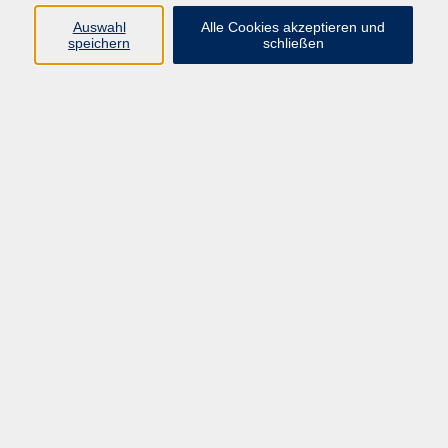
Auswahl
Alle Cookies akzeptieren und
Ringstr. 16
speichern
schließen
92339 Beilngries
E-Mail:
bildung@vhs-beilngries.de
Tel: 08461 266
Öffnungszeiten
Montag
08:00 - 12:30
14:00 - 16:30
Dienstag
08:00 - 12:30
Mittwoch
geschlossen
Donnerstag
08:00 - 12:30
14:00 - 16:30
Freitag
08:00 - 12:30