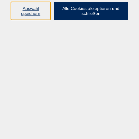
Auswahl
Alle Cookies akzeptieren und
Ringstr. 16
speichern
schließen
92339 Beilngries
E-Mail:
bildung@vhs-beilngries.de
Tel: 08461 266
Öffnungszeiten
Montag
08:00 - 12:30
14:00 - 16:30
Dienstag
08:00 - 12:30
Mittwoch
geschlossen
Donnerstag
08:00 - 12:30
14:00 - 16:30
Freitag
08:00 - 12:30