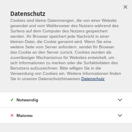
×
Datenschutz
Cookies sind kleine Datenmengen, die von einer Website
gesendet und vom Webbrowser des Nutzers während des
Surfens auf dem Computer des Nutzers gespeichert
Skip to main content
werden. Ihr Browser speichert jede Nachricht in einer
kleinen Datei, die Cookie genannt wird. Wenn Sie eine
weitere Seite vom Server anfordern, sendet Ihr Browser
Der Kurs konnte nicht gefunden werden.
das Cookie an den Server zurück. Cookies wurden als
zuverlässiger Mechanismus für Websites entwickelt, um
sich Informationen zu merken oder die Surfaktivitäten des
Benutzers aufzuzeichnen. Bitte willigen Sie in die
Verwendung von Cookies ein. Weitere Informationen finden
Impressum
Sie in unseren Datenschutzhinweisen.
Datenschutz
AGB
Datenschutz
Notwendig
Widerruf
Matomo
vhs Beilngries e.V.