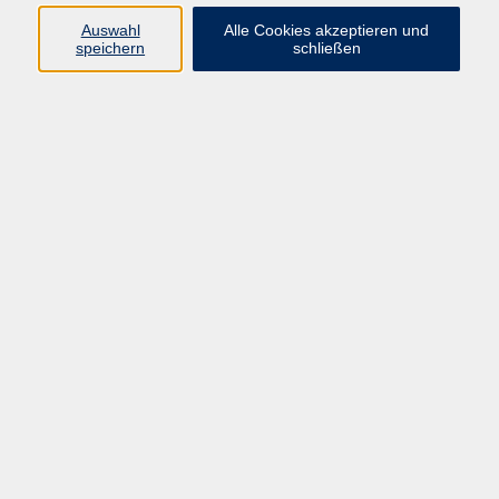
Auswahl
Alle Cookies akzeptieren und
Ringstr. 16
speichern
schließen
92339 Beilngries
E-Mail:
bildung@vhs-beilngries.de
Tel: 08461 266
Öffnungszeiten
Montag
08:00 - 12:30
14:00 - 16:30
Dienstag
08:00 - 12:30
Mittwoch
geschlossen
Donnerstag
08:00 - 12:30
14:00 - 16:30
Freitag
08:00 - 12:30