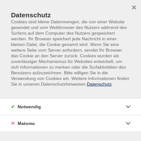
×
Datenschutz
Cookies sind kleine Datenmengen, die von einer Website
gesendet und vom Webbrowser des Nutzers während des
Surfens auf dem Computer des Nutzers gespeichert
Skip to main content
werden. Ihr Browser speichert jede Nachricht in einer
kleinen Datei, die Cookie genannt wird. Wenn Sie eine
weitere Seite vom Server anfordern, sendet Ihr Browser
Der Kurs konnte nicht gefunden werden.
das Cookie an den Server zurück. Cookies wurden als
zuverlässiger Mechanismus für Websites entwickelt, um
sich Informationen zu merken oder die Surfaktivitäten des
Benutzers aufzuzeichnen. Bitte willigen Sie in die
Verwendung von Cookies ein. Weitere Informationen finden
Sie in unseren Datenschutzhinweisen.
Datenschutz
Impressum
AGB
Datenschutz
Notwendig
Widerruf
Matomo
vhs Beilngries e.V.