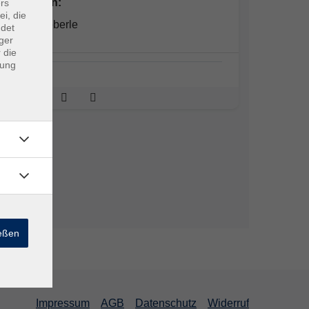
Dozent*in:
rs
ei, die
Josef Nieberle
ndet
ger
 die
dung
ießen
Impressum
AGB
Datenschutz
Widerruf