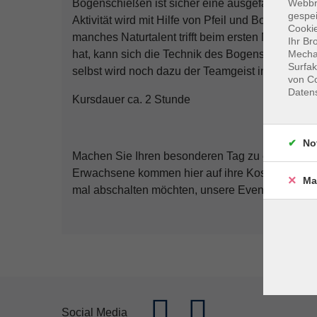
Bogenschießen ist sicher eine ausgefallene Idee 
Webbr
gespei
Aktivität wird mit Hilfe von Pfeil und Bogen auf
Cookie
manches Naturtalent trifft beim ersten Mal sofort
Ihr Br
hat, kann sich die Technik des Bogenschießen vo
Mechan
Surfak
selbst wird noch dazu der Teamgeist innerhalb d
von Co
Daten
Kursdauer ca. 2 Stunde
No
Machen Sie Ihren besonderen Tag zu einem auße
Erwachsene kommen hier auf ihre Kosten. Egal o
Ma
mal abschalten möchten, unsere Event-Angebot bi
Social Media