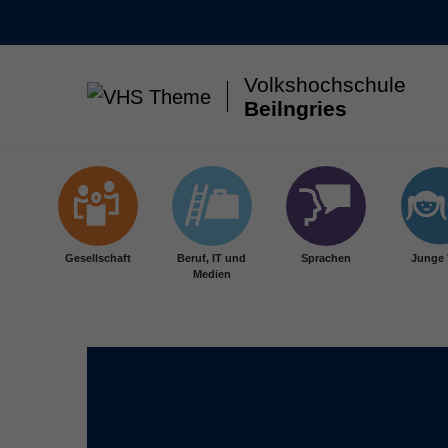
Volkshochschule
Beilngries
Skip to main content
Gesellschaft
Beruf, IT und
Sprachen
Junge
Medien