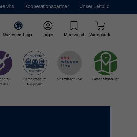
re vhs
Kooperationspartner
Unser Leitbild
Dozenten-Login
Login
Merkzettel
Warenkorb
mental-
Demokratie im
vhs.wissen live
Geschäftsstellen
richt
Gespräch