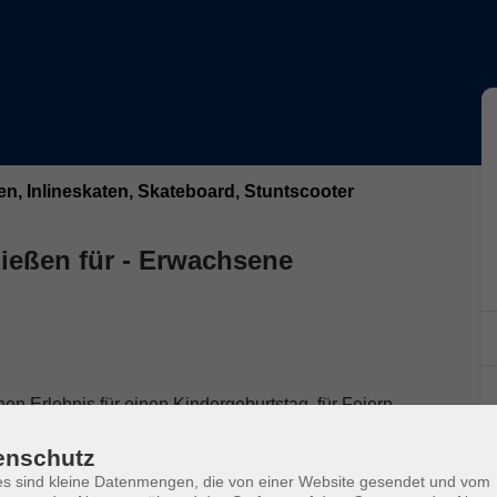
n, Inlineskaten, Skateboard, Stuntscooter
eßen für - Erwachsene
en Erlebnis für einen Kindergeburtstag, für Feiern
 Das Thema "Bogenschießen" ist spannend und
enschutz
s sind kleine Datenmengen, die von einer Website gesendet und vom