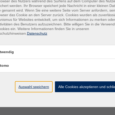
für Geburtstage und Events. Bei dieser sportlichen
owser des Nutzers während des Surfens auf dem Computer des Nutze
chert werden. Ihr Browser speichert jede Nachricht in einer kleinen Dat
 Zielscheiben mit Ringwertung geschossen. So
 genannt wird. Wenn Sie eine weitere Seite vom Server anfordern, se
 in die Mitte der Scheibe. Wer etwas weniger Glück
owser das Cookie an den Server zurück. Cookies wurden als zuverlässi
n erfahrenen Trainern erklären lassen. Wie von
ismus für Websites entwickelt, um sich Informationen zu merken oder
tivitäten des Benutzers aufzuzeichnen. Bitte willigen Sie in die Verwen
er Gruppe gestärkt.
okies ein. Weitere Informationen finden Sie in unseren
schutzhinweisen.
Datenschutz
twendig
rgewöhnlichen Erlebnis. Sowohl Kinder als auch
b Sie einen besonderen Anlass feiern oder einfach
tomo
eten die perfekte Gelegenheit dafür.
Auswahl speichern
Alle Cookies akzeptieren und schl