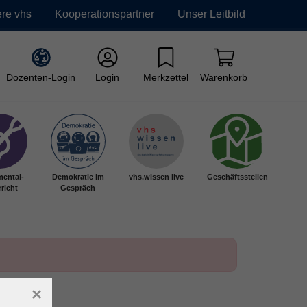
re vhs
Kooperationspartner
Unser Leitbild
Dozenten-Login
Login
Merkzettel
Warenkorb
mental-
Demokratie im
vhs.wissen live
Geschäftsstellen
richt
Gespräch
×