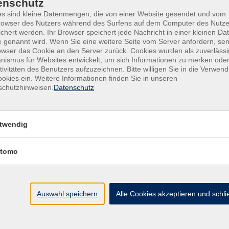
enschutz
s sind kleine Datenmengen, die von einer Website gesendet und vom
owser des Nutzers während des Surfens auf dem Computer des Nutze
chert werden. Ihr Browser speichert jede Nachricht in einer kleinen Dat
 genannt wird. Wenn Sie eine weitere Seite vom Server anfordern, se
owser das Cookie an den Server zurück. Cookies wurden als zuverlässi
ismus für Websites entwickelt, um sich Informationen zu merken oder
tivitäten des Benutzers aufzuzeichnen. Bitte willigen Sie in die Verwen
okies ein. Weitere Informationen finden Sie in unseren
schutzhinweisen.
Datenschutz
Kontakt
twendig
tomo
Auswahl speichern
Alle Cookies akzeptieren und schl
Mit Senden akzeptieren Sie unsere