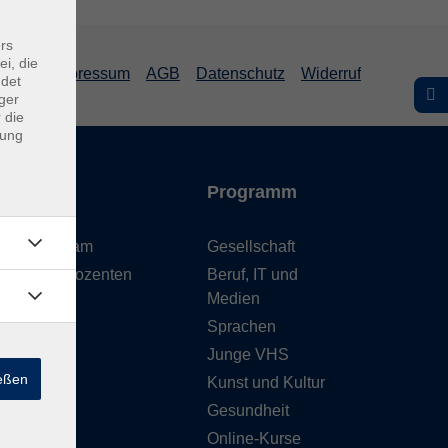
rs
ei, die
Impressum
AGB
Datenschutz
Widerruf
ndet
ger
 die
dung
Inhalte
Programm
Unser Team
Gesellschaft
Unsere Dozenten
Beruf, IT und
Medien
Gebäude
Sprachen
Anfahrt
Junge VHS
ießen
Kunst und Kultur
Gesundheit
Online-Kurse