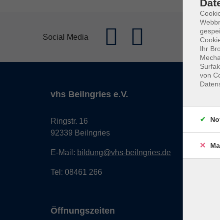
Dat
Cookie
Webbr
gespei
Social Media
Cookie
Ihr Br
Mechan
Surfak
von Co
Daten
vhs Beilngries e.V.
No
Ringstr. 16
92339 Beilngries
Ma
E-Mail:
bildung@vhs-beilngries.de
Tel: 08461 266
Öffnungszeiten