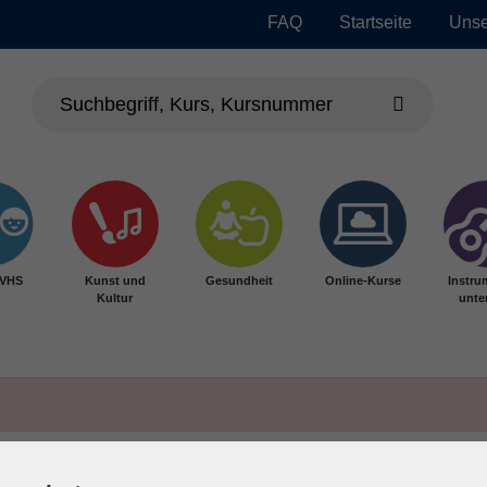
FAQ
Startseite
Unse
 VHS
Kunst und
Gesundheit
Online-Kurse
Instru
Kultur
unter