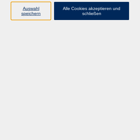
Auswahl
Alle Cookies akzeptieren und
Die angegebenen Gebühren sind für 1,5 Stunden
speichern
schließen
Tanz!
Ob als Geburtstag, Team-Event oder gemeinsames
Erlebnis mit Freundinnen und Freunden – HipHop-
Dance sorgt für jede Menge Energie, Bewegung und
gute Laune!
Nach einem lockeren Warm-up und einem
Techniktraining erlernen die Teilnehmenden Schritt für
Schritt eine coole Choreografie zu aktueller Musik.
Dabei stehen Spaß, Gemeinschaft und die Freude am
Tanzen im Mittelpunkt. Ganz nebenbei werden
Kondition, Koordination und Rhythmusgefühl
verbessert.