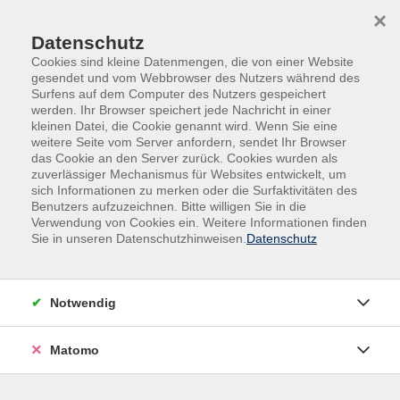
×
Datenschutz
Cookies sind kleine Datenmengen, die von einer Website
gesendet und vom Webbrowser des Nutzers während des
Surfens auf dem Computer des Nutzers gespeichert
Skip to main content
werden. Ihr Browser speichert jede Nachricht in einer
kleinen Datei, die Cookie genannt wird. Wenn Sie eine
weitere Seite vom Server anfordern, sendet Ihr Browser
das Cookie an den Server zurück. Cookies wurden als
zuverlässiger Mechanismus für Websites entwickelt, um
sich Informationen zu merken oder die Surfaktivitäten des
Benutzers aufzuzeichnen. Bitte willigen Sie in die
Verwendung von Cookies ein. Weitere Informationen finden
Sie in unseren Datenschutzhinweisen.
Datenschutz
Sie sind hier:
Gesundheit
Tanz
Notwendig
NEU EVENT - HipHop-Dance Workshop ab 12
Jahre
Matomo
Termine können individuell angefragt werden.