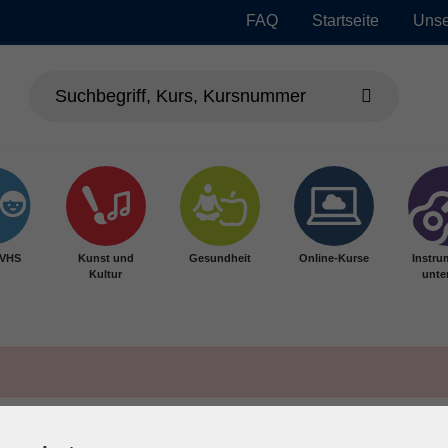
FAQ
Startseite
Unse
 VHS
Kunst und
Gesundheit
Online-Kurse
Instru
Kultur
unter