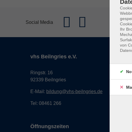
Dat
Cookie
Webbr
gespei
Social Media
Cookie
Ihr Br
Mechan
Surfak
von Co
Daten
vhs Beilngries e.V.
No
Ringstr. 16
92339 Beilngries
Ma
E-Mail:
bildung@vhs-beilngries.de
Tel: 08461 266
Öffnungszeiten