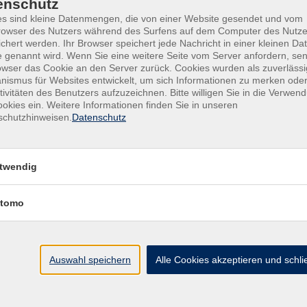
enschutz
s sind kleine Datenmengen, die von einer Website gesendet und vom
owser des Nutzers während des Surfens auf dem Computer des Nutze
chert werden. Ihr Browser speichert jede Nachricht in einer kleinen Dat
 genannt wird. Wenn Sie eine weitere Seite vom Server anfordern, se
owser das Cookie an den Server zurück. Cookies wurden als zuverlässi
ismus für Websites entwickelt, um sich Informationen zu merken oder
tivitäten des Benutzers aufzuzeichnen. Bitte willigen Sie in die Verwen
okies ein. Weitere Informationen finden Sie in unseren
schutzhinweisen.
Datenschutz
Kontakt
twendig
tomo
Auswahl speichern
Alle Cookies akzeptieren und schl
Mit Senden akzeptieren Sie unsere