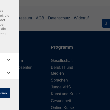
rs
ei, die
Impressum
AGB
Datenschutz
Widerruf
ndet
ger
 die
dung
Inhalte
Programm
Unser Team
Gesellschaft
Unsere Dozenten
Beruf, IT und
Medien
Gebäude
Sprachen
Anfahrt
Junge VHS
ießen
Kunst und Kultur
Gesundheit
Online-Kurse