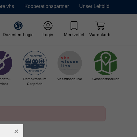
re vhs
Kooperationspartner
Unser Leitbild
Dozenten-Login
Login
Merkzettel
Warenkorb
mental-
Demokratie im
vhs.wissen live
Geschäftsstellen
richt
Gespräch
×