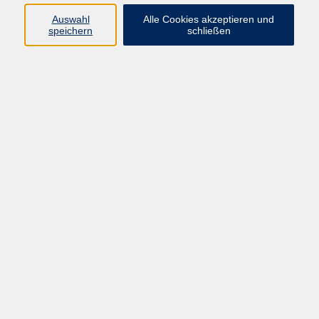
Auswahl
Alle Cookies akzeptieren und
Ringstr. 16
speichern
schließen
92339 Beilngries
E-Mail:
bildung@vhs-beilngries.de
Tel: 08461 266
Öffnungszeiten
Montag
08:00 - 12:30
14:00 - 16:30
Dienstag
08:00 - 12:30
Mittwoch
geschlossen
Donnerstag
08:00 - 12:30
14:00 - 16:30
Freitag
08:00 - 12:30