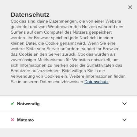
×
Datenschutz
Cookies sind kleine Datenmengen, die von einer Website
gesendet und vom Webbrowser des Nutzers während des
Surfens auf dem Computer des Nutzers gespeichert
Skip to main content
werden. Ihr Browser speichert jede Nachricht in einer
kleinen Datei, die Cookie genannt wird. Wenn Sie eine
weitere Seite vom Server anfordern, sendet Ihr Browser
Der Kurs konnte nicht gefunden werden.
das Cookie an den Server zurück. Cookies wurden als
zuverlässiger Mechanismus für Websites entwickelt, um
sich Informationen zu merken oder die Surfaktivitäten des
Benutzers aufzuzeichnen. Bitte willigen Sie in die
Verwendung von Cookies ein. Weitere Informationen finden
Sie in unseren Datenschutzhinweisen.
Datenschutz
Impressum
AGB
Datenschutz
Notwendig
Widerruf
Matomo
vhs Beilngries e.V.