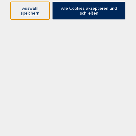
Auswahl
Alle Cookies akzeptieren und
Ringstr. 16
speichern
schließen
92339 Beilngries
E-Mail:
bildung@vhs-beilngries.de
Tel: 08461 266
Öffnungszeiten
Montag
08:00 - 12:30
14:00 - 16:30
Dienstag
08:00 - 12:30
Mittwoch
geschlossen
Donnerstag
08:00 - 12:30
14:00 - 16:30
Freitag
08:00 - 12:30