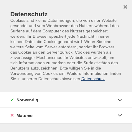
×
Datenschutz
Cookies sind kleine Datenmengen, die von einer Website
gesendet und vom Webbrowser des Nutzers während des
Surfens auf dem Computer des Nutzers gespeichert
Skip to main content
werden. Ihr Browser speichert jede Nachricht in einer
kleinen Datei, die Cookie genannt wird. Wenn Sie eine
weitere Seite vom Server anfordern, sendet Ihr Browser
Der Kurs konnte nicht gefunden werden.
das Cookie an den Server zurück. Cookies wurden als
zuverlässiger Mechanismus für Websites entwickelt, um
sich Informationen zu merken oder die Surfaktivitäten des
Benutzers aufzuzeichnen. Bitte willigen Sie in die
Verwendung von Cookies ein. Weitere Informationen finden
Sie in unseren Datenschutzhinweisen.
Datenschutz
Impressum
AGB
Datenschutz
Notwendig
Widerruf
Matomo
vhs Beilngries e.V.