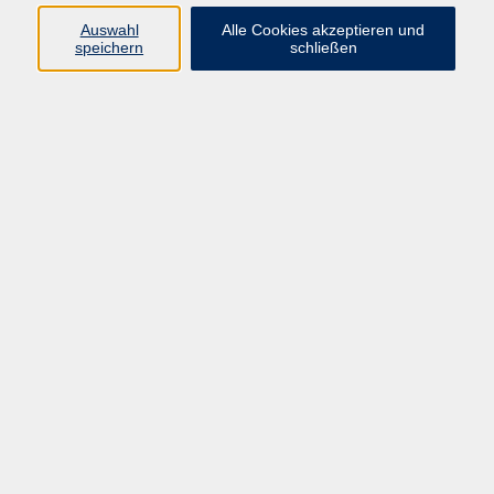
Auswahl
Alle Cookies akzeptieren und
Ringstr. 16
speichern
schließen
92339 Beilngries
E-Mail:
bildung@vhs-beilngries.de
Tel: 08461 266
Öffnungszeiten
Montag
08:00 - 12:30
14:00 - 16:30
Dienstag
08:00 - 12:30
Mittwoch
geschlossen
Donnerstag
08:00 - 12:30
14:00 - 16:30
Freitag
08:00 - 12:30