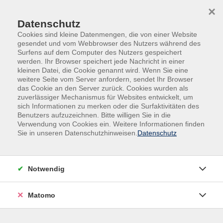
×
Datenschutz
Cookies sind kleine Datenmengen, die von einer Website
gesendet und vom Webbrowser des Nutzers während des
Surfens auf dem Computer des Nutzers gespeichert
Skip to main content
werden. Ihr Browser speichert jede Nachricht in einer
kleinen Datei, die Cookie genannt wird. Wenn Sie eine
weitere Seite vom Server anfordern, sendet Ihr Browser
Der Kurs konnte nicht gefunden werden.
das Cookie an den Server zurück. Cookies wurden als
zuverlässiger Mechanismus für Websites entwickelt, um
sich Informationen zu merken oder die Surfaktivitäten des
Benutzers aufzuzeichnen. Bitte willigen Sie in die
Verwendung von Cookies ein. Weitere Informationen finden
Sie in unseren Datenschutzhinweisen.
Datenschutz
Impressum
AGB
Datenschutz
Notwendig
Widerruf
Matomo
vhs Beilngries e.V.