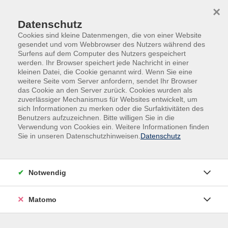
×
Datenschutz
Cookies sind kleine Datenmengen, die von einer Website
gesendet und vom Webbrowser des Nutzers während des
Surfens auf dem Computer des Nutzers gespeichert
Skip to main content
werden. Ihr Browser speichert jede Nachricht in einer
kleinen Datei, die Cookie genannt wird. Wenn Sie eine
weitere Seite vom Server anfordern, sendet Ihr Browser
Der Kurs konnte nicht gefunden werden.
das Cookie an den Server zurück. Cookies wurden als
zuverlässiger Mechanismus für Websites entwickelt, um
sich Informationen zu merken oder die Surfaktivitäten des
Benutzers aufzuzeichnen. Bitte willigen Sie in die
Verwendung von Cookies ein. Weitere Informationen finden
Sie in unseren Datenschutzhinweisen.
Datenschutz
Impressum
AGB
Datenschutz
Notwendig
Widerruf
Matomo
vhs Beilngries e.V.