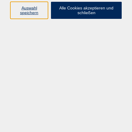
Auswahl
Alle Cookies akzeptieren und
Ringstr. 16
speichern
schließen
92339 Beilngries
E-Mail:
bildung@vhs-beilngries.de
Tel: 08461 266
Öffnungszeiten
Montag
08:00 - 12:30
14:00 - 16:30
Dienstag
08:00 - 12:30
Mittwoch
geschlossen
Donnerstag
08:00 - 12:30
14:00 - 16:30
Freitag
08:00 - 12:30