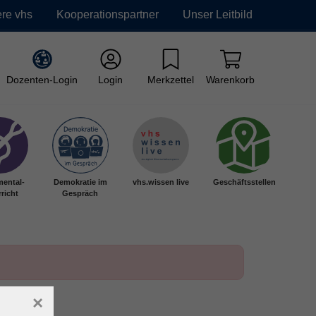
re vhs
Kooperationspartner
Unser Leitbild
Dozenten-Login
Login
Merkzettel
Warenkorb
mental-
Demokratie im
vhs.wissen live
Geschäftsstellen
richt
Gespräch
×