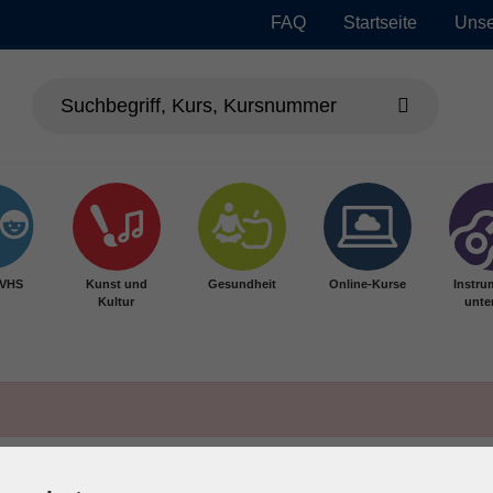
FAQ
Startseite
Unse
 VHS
Kunst und
Gesundheit
Online-Kurse
Instru
Kultur
unter