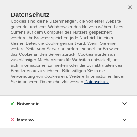
×
Datenschutz
Cookies sind kleine Datenmengen, die von einer Website
gesendet und vom Webbrowser des Nutzers während des
Surfens auf dem Computer des Nutzers gespeichert
Skip to main content
werden. Ihr Browser speichert jede Nachricht in einer
kleinen Datei, die Cookie genannt wird. Wenn Sie eine
weitere Seite vom Server anfordern, sendet Ihr Browser
Der Kurs konnte nicht gefunden werden.
das Cookie an den Server zurück. Cookies wurden als
zuverlässiger Mechanismus für Websites entwickelt, um
sich Informationen zu merken oder die Surfaktivitäten des
Benutzers aufzuzeichnen. Bitte willigen Sie in die
Verwendung von Cookies ein. Weitere Informationen finden
Sie in unseren Datenschutzhinweisen.
Datenschutz
Impressum
AGB
Datenschutz
Notwendig
Widerruf
Matomo
vhs Beilngries e.V.