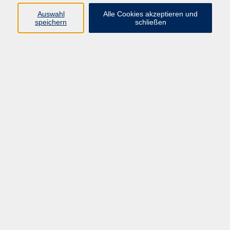
Auswahl
Alle Cookies akzeptieren und
Ringstr. 16
speichern
schließen
92339 Beilngries
E-Mail:
bildung@vhs-beilngries.de
Tel: 08461 266
Öffnungszeiten
Montag
08:00 - 12:30
14:00 - 16:30
Dienstag
08:00 - 12:30
Mittwoch
geschlossen
Donnerstag
08:00 - 12:30
14:00 - 16:30
Freitag
08:00 - 12:30