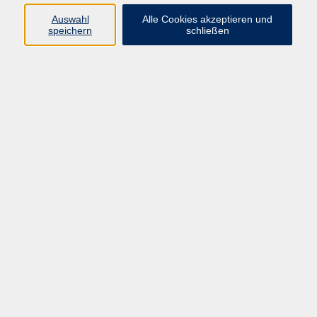
Auswahl
Alle Cookies akzeptieren und
Ringstr. 16
speichern
schließen
92339 Beilngries
E-Mail:
bildung@vhs-beilngries.de
Tel: 08461 266
Öffnungszeiten
Montag
08:00 - 12:30
14:00 - 16:30
Dienstag
08:00 - 12:30
Mittwoch
geschlossen
Donnerstag
08:00 - 12:30
14:00 - 16:30
Freitag
08:00 - 12:30