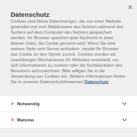
×
Datenschutz
Cookies sind kleine Datenmengen, die von einer Website
gesendet und vom Webbrowser des Nutzers während des
Surfens auf dem Computer des Nutzers gespeichert
Skip to main content
werden. Ihr Browser speichert jede Nachricht in einer
kleinen Datei, die Cookie genannt wird. Wenn Sie eine
weitere Seite vom Server anfordern, sendet Ihr Browser
Der Kurs konnte nicht gefunden werden.
das Cookie an den Server zurück. Cookies wurden als
zuverlässiger Mechanismus für Websites entwickelt, um
sich Informationen zu merken oder die Surfaktivitäten des
Benutzers aufzuzeichnen. Bitte willigen Sie in die
Verwendung von Cookies ein. Weitere Informationen finden
Sie in unseren Datenschutzhinweisen.
Datenschutz
Impressum
AGB
Datenschutz
Notwendig
Widerruf
Matomo
vhs Beilngries e.V.