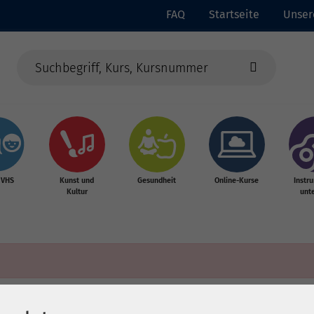
FAQ
Startseite
Unser
 VHS
Kunst und
Gesundheit
Online-Kurse
Instr
Kultur
unte