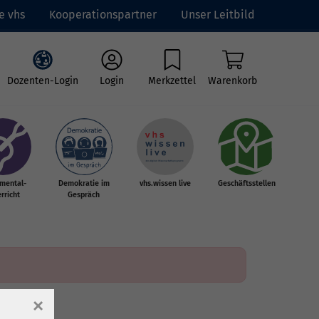
e vhs
Kooperationspartner
Unser Leitbild
Dozenten-Login
Login
Merkzettel
Warenkorb
umental-
Demokratie im
vhs.wissen live
Geschäftsstellen
rricht
Gespräch
×