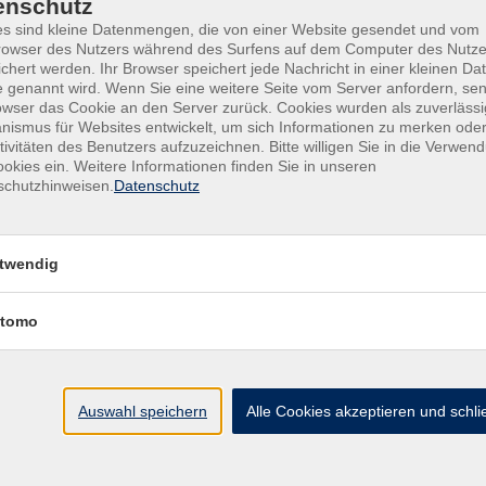
enschutz
s sind kleine Datenmengen, die von einer Website gesendet und vom
owser des Nutzers während des Surfens auf dem Computer des Nutze
chert werden. Ihr Browser speichert jede Nachricht in einer kleinen Dat
 genannt wird. Wenn Sie eine weitere Seite vom Server anfordern, se
owser das Cookie an den Server zurück. Cookies wurden als zuverlässi
ismus für Websites entwickelt, um sich Informationen zu merken oder
tivitäten des Benutzers aufzuzeichnen. Bitte willigen Sie in die Verwen
okies ein. Weitere Informationen finden Sie in unseren
schutzhinweisen.
Datenschutz
Kontakt
twendig
tomo
Auswahl speichern
Alle Cookies akzeptieren und schl
Mit Senden akzeptieren Sie unsere