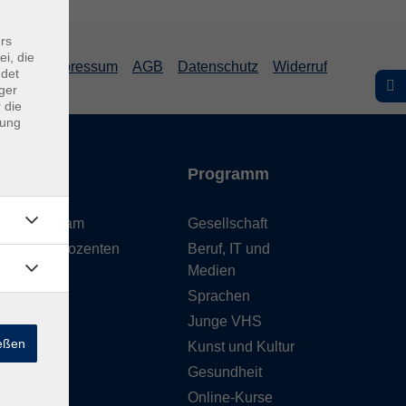
rs
ei, die
Impressum
AGB
Datenschutz
Widerruf
ndet
ger
 die
dung
Inhalte
Programm
Unser Team
Gesellschaft
Unsere Dozenten
Beruf, IT und
Medien
Gebäude
Sprachen
Anfahrt
Junge VHS
ießen
Kunst und Kultur
Gesundheit
Online-Kurse