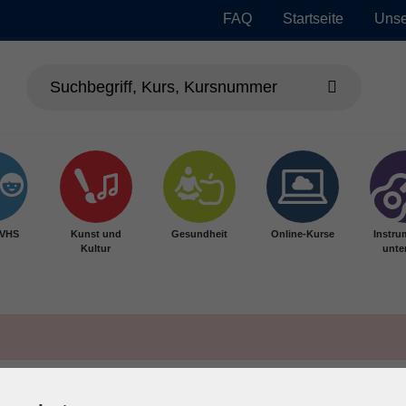
FAQ
Startseite
Unse
 VHS
Kunst und
Gesundheit
Online-Kurse
Instru
Kultur
unter