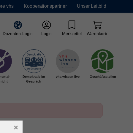
re vhs
Kooperationspartner
Unser Leitbild
Dozenten-Login
Login
Merkzettel
Warenkorb
mental-
Demokratie im
vhs.wissen live
Geschäftsstellen
richt
Gespräch
×