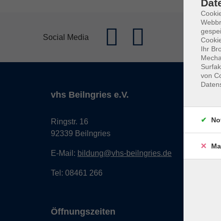
Dat
Cookie
Webbr
gespei
Social Media
Cookie
Ihr Br
Mechan
Surfak
von Co
Daten
vhs Beilngries e.V.
No
Ringstr. 16
92339 Beilngries
Ma
E-Mail:
bildung@vhs-beilngries.de
Tel: 08461 266
Öffnungszeiten