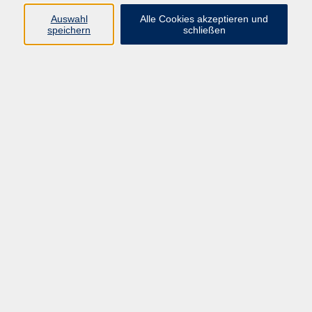
Ergebnisse filtern
Auswahl
Alle Cookies akzeptieren und
speichern
schließen
EVENT - Koch- und Backevent für Kinder und
Jugendliche
Termine nach individueller Absprache
EVENT - Back- und Kochevent für Kinder und
Jugendliche mit Anita
Termine nach individueller Absprache
EVENT - Koch- und Backevent für
Erwachsene