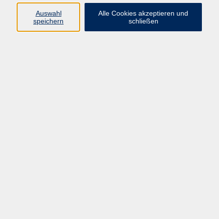
Aqua-Kurse
14
Auswahl
Alle Cookies akzeptieren und
speichern
schließen
Baby & Kleinkind
16
Bogenschießen
4
Entspannung, Yoga & Pilates
166
Ernährung & Abnehmen
12
Erste Hilfe & Selbstverteidigung
7
Fitness
88
Geburtsvorbereitung & Rückbildung
22
Gymnastik & Bewegung
140
Koronarsport
4
Körpererfahrung
93
Medizin, Naturheilkunde, Fasten
13
Tanz
59
Rehasport
4